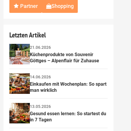
Partner
Shopping
Letzten Artikel
21.06.2026
Küchenprodukte von Souvenir 
Göttges – Alpenflair für Zuhause
14.06.2026
Einkaufen mit Wochenplan: So spart 
man wirklich
13.05.2026
Gesund essen lernen: So startest du 
in 7 Tagen