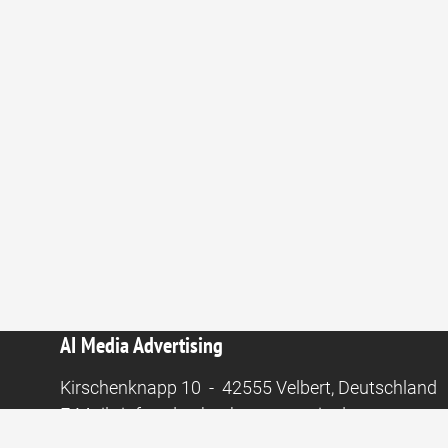
AI Media Advertising
Kirschenknapp 10 - 42555 Velbert, Deutschland
E-Mail:
info@das-backen-magazin.de