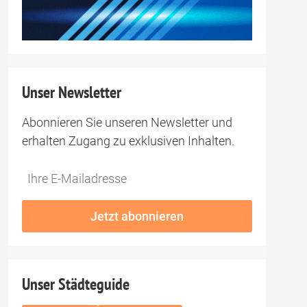
Unser Newsletter
Abonnieren Sie unseren Newsletter und
erhalten Zugang zu exklusiven Inhalten.
Do
*Ihre
not
E-
fill
Mailadresse:
Jetzt abonnieren
this
field
Unser Städteguide