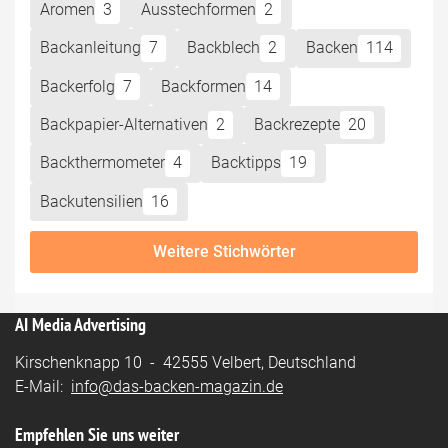
Aromen
3
Ausstechformen
2
Backanleitung
7
Backblech
2
Backen
114
Backerfolg
7
Backformen
14
Backpapier-Alternativen
2
Backrezepte
20
Backthermometer
4
Backtipps
19
Backutensilien
16
Weitere Stichwörter
AI Media Advertising
Kirschenknapp 10 - 42555 Velbert, Deutschland
E-Mail:
info@das-backen-magazin.de
Empfehlen Sie uns weiter