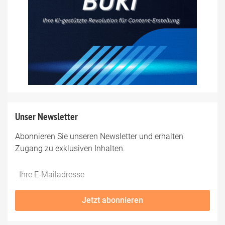
Unser Newsletter
Abonnieren Sie unseren Newsletter und erhalten
Zugang zu exklusiven Inhalten.
Do
*Ihre
not
E-
fill
Mailadresse:
Jetzt abonnieren
this
field