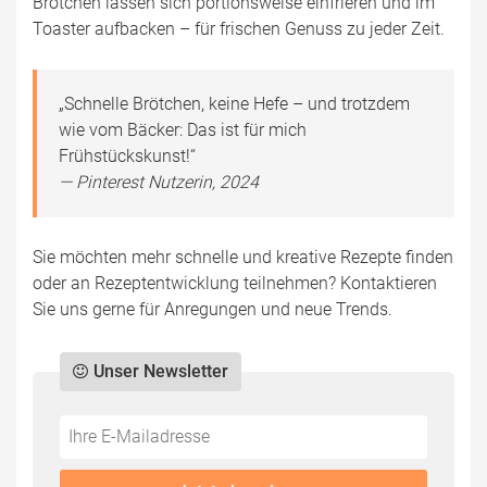
Brötchen lassen sich portionsweise einfrieren und im
Toaster aufbacken – für frischen Genuss zu jeder Zeit.
„Schnelle Brötchen, keine Hefe – und trotzdem
wie vom Bäcker: Das ist für mich
Frühstückskunst!“
— Pinterest Nutzerin, 2024
Sie möchten mehr schnelle und kreative Rezepte finden
oder an Rezeptentwicklung teilnehmen? Kontaktieren
Sie uns gerne für Anregungen und neue Trends.
Unser Newsletter
Do
*Ihre
not
E-
fill
Mailadresse: