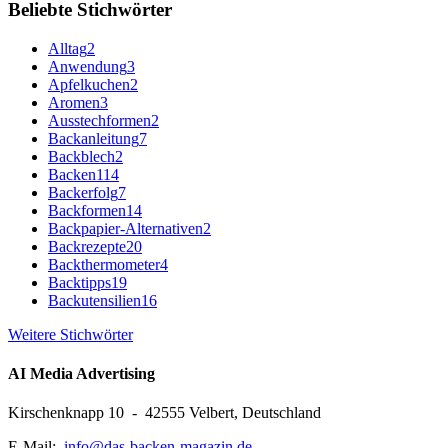
Beliebte Stichwörter
Alltag
2
Anwendung
3
Apfelkuchen
2
Aromen
3
Ausstechformen
2
Backanleitung
7
Backblech
2
Backen
114
Backerfolg
7
Backformen
14
Backpapier-Alternativen
2
Backrezepte
20
Backthermometer
4
Backtipps
19
Backutensilien
16
Weitere Stichwörter
AI Media Advertising
Kirschenknapp 10 - 42555 Velbert, Deutschland
E-Mail:
info@das-backen-magazin.de