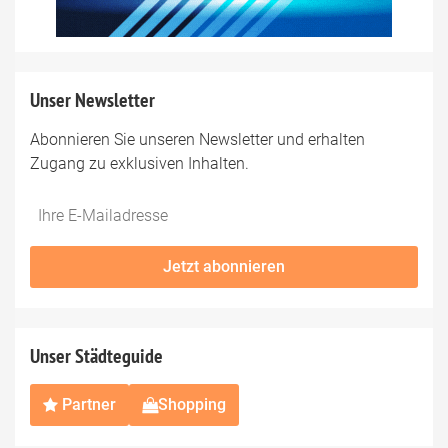
Unser Newsletter
Abonnieren Sie unseren Newsletter und erhalten
Zugang zu exklusiven Inhalten.
Do
*Ihre
not
E-
fill
Mailadresse:
Jetzt abonnieren
this
field
Unser Städteguide
Partner
Shopping