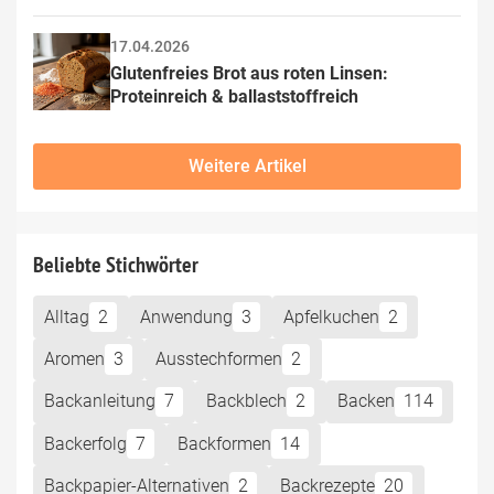
17.04.2026
Glutenfreies Brot aus roten Linsen: 
Proteinreich & ballaststoffreich
Weitere Artikel
Beliebte Stichwörter
Alltag
2
Anwendung
3
Apfelkuchen
2
Aromen
3
Ausstechformen
2
Backanleitung
7
Backblech
2
Backen
114
Backerfolg
7
Backformen
14
Backpapier-Alternativen
2
Backrezepte
20