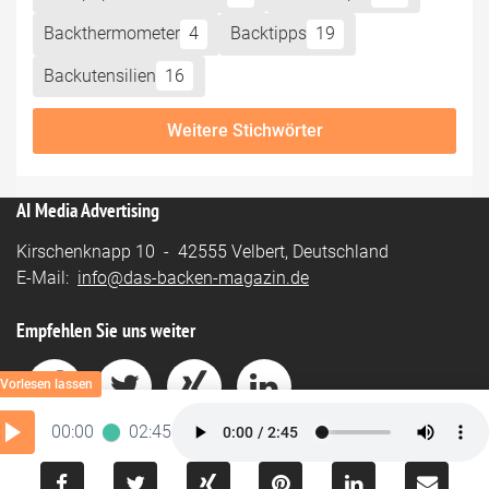
Backthermometer
4
Backtipps
19
Backutensilien
16
Weitere Stichwörter
AI Media Advertising
Kirschenknapp 10 - 42555 Velbert, Deutschland
E-Mail:
info@das-backen-magazin.de
Empfehlen Sie uns weiter
00:00
02:45
Impressum
-
Datenschutz