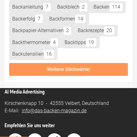
Backanleitung
7
Backblech
2
Backen
114
Backerfolg
7
Backformen
14
Backpapier-Alternativen
2
Backrezepte
20
Backthermometer
4
Backtipps
19
Backutensilien
16
Weitere Stichwörter
AI Media Advertising
Kirschenknapp 10 - 42555 Velbert, Deutschland
E-Mail:
info@das-backen-magazin.de
Empfehlen Sie uns weiter