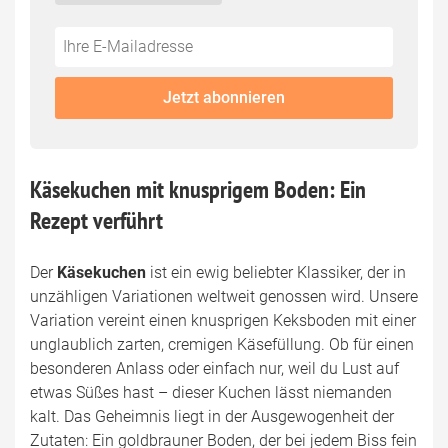
Do
*Ihre
not
E-
fill
Mailadresse:
Jetzt abonnieren
this
field
Käsekuchen mit knusprigem Boden: Ein
Rezept verführt
Der
Käsekuchen
ist ein ewig beliebter Klassiker, der in
unzähligen Variationen weltweit genossen wird. Unsere
Variation vereint einen knusprigen Keksboden mit einer
unglaublich zarten, cremigen Käsefüllung. Ob für einen
besonderen Anlass oder einfach nur, weil du Lust auf
etwas Süßes hast – dieser Kuchen lässt niemanden
kalt. Das Geheimnis liegt in der Ausgewogenheit der
Zutaten: Ein goldbrauner Boden, der bei jedem Biss fein