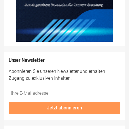
Unser Newsletter
Abonnieren Sie unseren Newsletter und erhalten
Zugang zu exklusiven Inhalten.
Do
*Ihre
not
E-
fill
Mailadresse:
Jetzt abonnieren
this
field