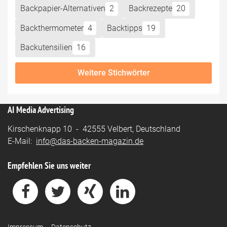
Backpapier-Alternativen
2
Backrezepte
20
Backthermometer
4
Backtipps
19
Backutensilien
16
Weitere Stichwörter
AI Media Advertising
Kirschenknapp 10 - 42555 Velbert, Deutschland
E-Mail:
info@das-backen-magazin.de
Empfehlen Sie uns weiter