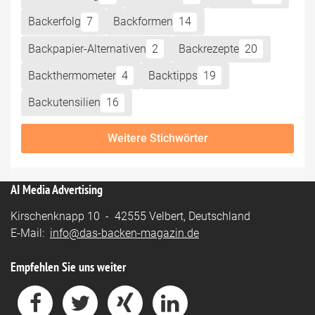
Backerfolg
7
Backformen
14
Backpapier-Alternativen
2
Backrezepte
20
Backthermometer
4
Backtipps
19
Backutensilien
16
Weitere Stichwörter
AI Media Advertising
Kirschenknapp 10 - 42555 Velbert, Deutschland
E-Mail:
info@das-backen-magazin.de
Empfehlen Sie uns weiter