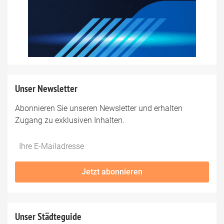
Unser Newsletter
Abonnieren Sie unseren Newsletter und erhalten
Zugang zu exklusiven Inhalten.
Do
*Ihre
not
E-
fill
Mailadresse:
Jetzt abonnieren
this
field
Unser Städteguide