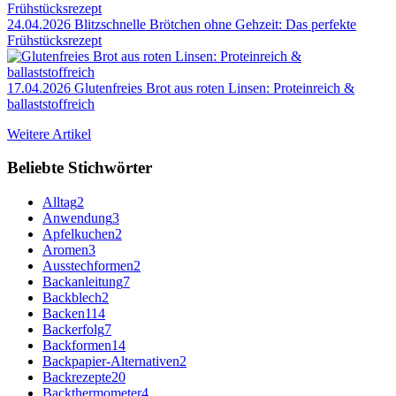
24.04.2026
Blitzschnelle Brötchen ohne Gehzeit: Das perfekte
Frühstücksrezept
17.04.2026
Glutenfreies Brot aus roten Linsen: Proteinreich &
ballaststoffreich
Weitere Artikel
Beliebte Stichwörter
Alltag
2
Anwendung
3
Apfelkuchen
2
Aromen
3
Ausstechformen
2
Backanleitung
7
Backblech
2
Backen
114
Backerfolg
7
Backformen
14
Backpapier-Alternativen
2
Backrezepte
20
Backthermometer
4