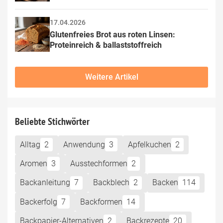
17.04.2026
Glutenfreies Brot aus roten Linsen: 
Proteinreich & ballaststoffreich
Weitere Artikel
Beliebte Stichwörter
Alltag
2
Anwendung
3
Apfelkuchen
2
Aromen
3
Ausstechformen
2
Backanleitung
7
Backblech
2
Backen
114
Backerfolg
7
Backformen
14
Backpapier-Alternativen
2
Backrezepte
20