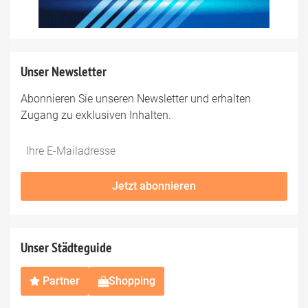
Unser Newsletter
Abonnieren Sie unseren Newsletter und erhalten
Zugang zu exklusiven Inhalten.
Do
*Ihre
not
E-
fill
Mailadresse:
Jetzt abonnieren
this
field
Unser Städteguide
Partner
Shopping