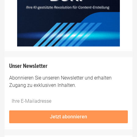
Unser Newsletter
Abonnieren Sie unseren Newsletter und erhalten
Zugang zu exklusiven Inhalten.
Do
*Ihre
not
E-
fill
Mailadresse:
Jetzt abonnieren
this
field