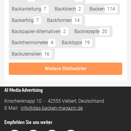
Backanleitung
7
Backblech
2
Backen
114
Backerfolg
7
Backformen
14
Backpapier-Alternativen
2
Backrezepte
20
Backthermometer
4
Backtipps
19
Backutensilien
16
Weitere Stichwörter
AI Media Advertising
Kirschenknapp 10 - 42555 Velbert, Deutschland
E-Mail:
info@das-backen-magazin.de
Empfehlen Sie uns weiter