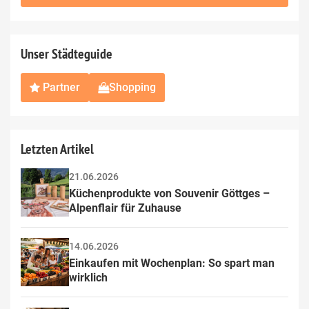
this
field
Unser Städteguide
Partner
Shopping
Letzten Artikel
21.06.2026
Küchenprodukte von Souvenir Göttges – 
Alpenflair für Zuhause
14.06.2026
Einkaufen mit Wochenplan: So spart man 
wirklich