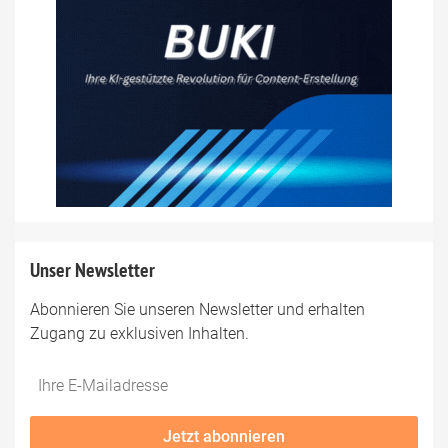
Unser Newsletter
Abonnieren Sie unseren Newsletter und erhalten
Zugang zu exklusiven Inhalten.
Do
*Ihre
not
E-
fill
Mailadresse:
Jetzt abonnieren