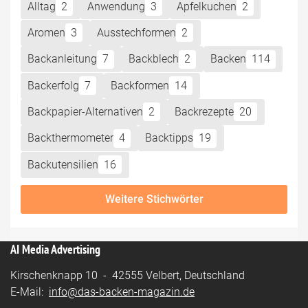
Alltag
2
Anwendung
3
Apfelkuchen
2
Aromen
3
Ausstechformen
2
Backanleitung
7
Backblech
2
Backen
114
Backerfolg
7
Backformen
14
Backpapier-Alternativen
2
Backrezepte
20
Backthermometer
4
Backtipps
19
Backutensilien
16
Weitere Stichwörter
AI Media Advertising
Kirschenknapp 10 - 42555 Velbert, Deutschland
E-Mail:
info@das-backen-magazin.de