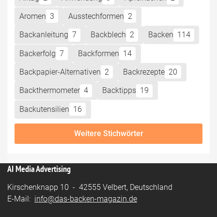
Aromen
3
Ausstechformen
2
Backanleitung
7
Backblech
2
Backen
114
Backerfolg
7
Backformen
14
Backpapier-Alternativen
2
Backrezepte
20
Backthermometer
4
Backtipps
19
Backutensilien
16
Weitere Stichwörter
AI Media Advertising
Kirschenknapp 10 - 42555 Velbert, Deutschland
E-Mail:
info@das-backen-magazin.de