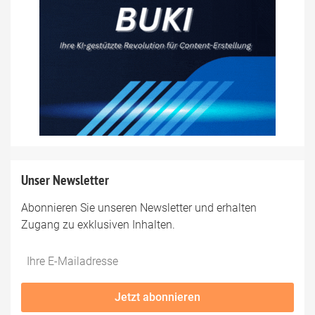
Unser Newsletter
Abonnieren Sie unseren Newsletter und erhalten
Zugang zu exklusiven Inhalten.
Do
*Ihre
not
E-
fill
Mailadresse:
Jetzt abonnieren
this