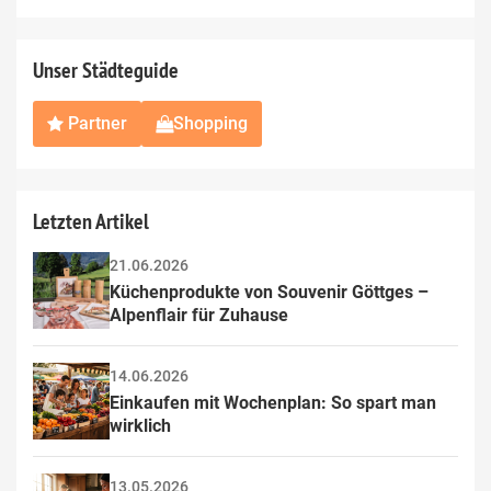
field
Unser Städteguide
Partner
Shopping
Letzten Artikel
21.06.2026
Küchenprodukte von Souvenir Göttges – 
Alpenflair für Zuhause
14.06.2026
Einkaufen mit Wochenplan: So spart man 
wirklich
13.05.2026