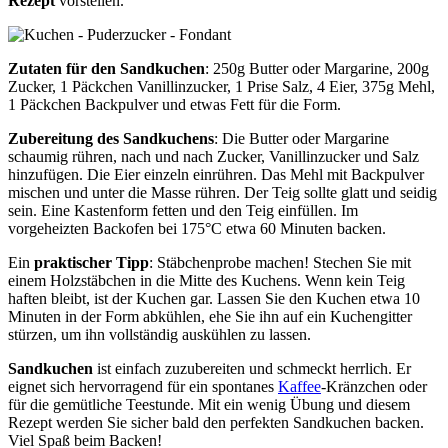
Rezept
vorstellen.
Zutaten für den Sandkuchen
: 250g Butter oder Margarine, 200g
Zucker, 1 Päckchen Vanillinzucker, 1 Prise Salz, 4 Eier, 375g Mehl,
1 Päckchen Backpulver und etwas Fett für die Form.
Zubereitung des Sandkuchens
: Die Butter oder Margarine
schaumig rühren, nach und nach Zucker, Vanillinzucker und Salz
hinzufügen. Die Eier einzeln einrühren. Das Mehl mit Backpulver
mischen und unter die Masse rühren. Der Teig sollte glatt und seidig
sein. Eine Kastenform fetten und den Teig einfüllen. Im
vorgeheizten Backofen bei 175°C etwa 60 Minuten backen.
Ein
praktischer Tipp
: Stäbchenprobe machen! Stechen Sie mit
einem Holzstäbchen in die Mitte des Kuchens. Wenn kein Teig
haften bleibt, ist der Kuchen gar. Lassen Sie den Kuchen etwa 10
Minuten in der Form abkühlen, ehe Sie ihn auf ein Kuchengitter
stürzen, um ihn vollständig auskühlen zu lassen.
Sandkuchen
ist einfach zuzubereiten und schmeckt herrlich. Er
eignet sich hervorragend für ein spontanes
Kaffee
-Kränzchen oder
für die gemütliche Teestunde. Mit ein wenig Übung und diesem
Rezept werden Sie sicher bald den perfekten Sandkuchen backen.
Viel Spaß beim Backen!