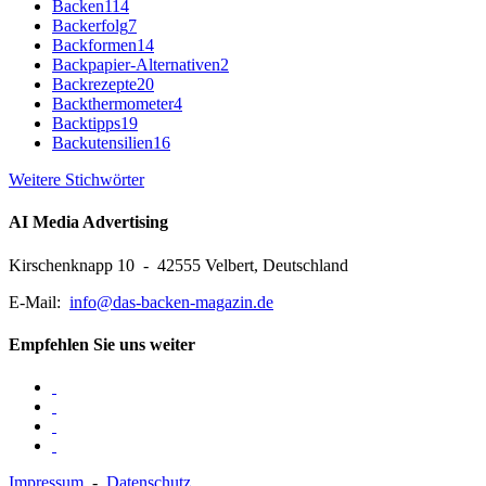
Backen
114
Backerfolg
7
Backformen
14
Backpapier-Alternativen
2
Backrezepte
20
Backthermometer
4
Backtipps
19
Backutensilien
16
Weitere Stichwörter
AI Media Advertising
Kirschenknapp 10 - 42555 Velbert, Deutschland
E-Mail:
info@das-backen-magazin.de
Empfehlen Sie uns weiter
Impressum
-
Datenschutz