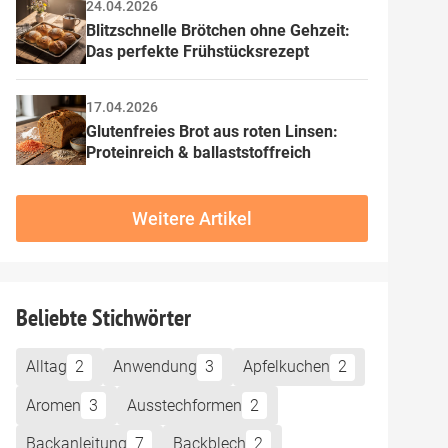
24.04.2026
Blitzschnelle Brötchen ohne Gehzeit: 
Das perfekte Frühstücksrezept
17.04.2026
Glutenfreies Brot aus roten Linsen: 
Proteinreich & ballaststoffreich
Weitere Artikel
Beliebte Stichwörter
Alltag
2
Anwendung
3
Apfelkuchen
2
Aromen
3
Ausstechformen
2
Backanleitung
7
Backblech
2