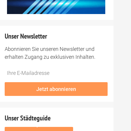
Unser Newsletter
Abonnieren Sie unseren Newsletter und
erhalten Zugang zu exklusiven Inhalten.
Do
*Ihre
not
E-
fill
Mailadresse:
Jetzt abonnieren
this
field
Unser Städteguide