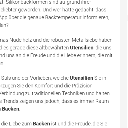
zt. Silikonbackformen sind aufgrund ihrer
 beliebter geworden. Und wer hätte gedacht, dass
App über die genaue Backtemperatur informieren,
den?
 Omas Nudelholz und die robusten Metallsiebe haben
nd es gerade diese altbewährten
Utensilien
, die uns
d uns an die Freude und die Liebe erinnern, die mit
n.
 Stils und der Vorlieben, welche
Utensilien
Sie in
orzugen Sie den Komfort und die Präzision
Verbindung zu traditionellen Techniken und halten
e Trends zeigen uns jedoch, dass es immer Raum
m
Backen
.
e die Liebe zum
Backen
ist und die Freude, die Sie