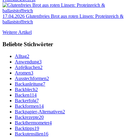
17.04.2026
Glutenfreies Brot aus roten Linsen: Proteinreich &
ballaststoffreich
Weitere Artikel
Beliebte Stichwörter
Alltag
2
Anwendung
3
Apfelkuchen
2
Aromen
3
Ausstechformen
2
Backanleitung
7
Backblech
2
Backen
114
Backerfolg
7
Backformen
14
Backpapier-Alternativen
2
Backrezepte
20
Backthermometer
4
Backtipps
19
Backutensilien
16