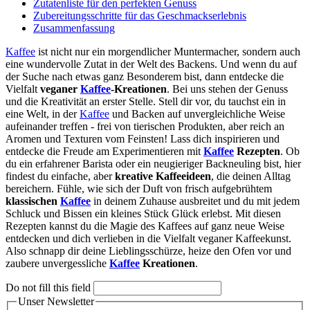
Zutatenliste für den perfekten Genuss
Zubereitungsschritte für das Geschmackserlebnis
Zusammenfassung
Kaffee
ist nicht nur ein morgendlicher Muntermacher, sondern auch
eine wundervolle Zutat in der Welt des Backens. Und wenn du auf
der Suche nach etwas ganz Besonderem bist, dann entdecke die
Vielfalt
veganer
Kaffee
-Kreationen
. Bei uns stehen der Genuss
und die Kreativität an erster Stelle. Stell dir vor, du tauchst ein in
eine Welt, in der
Kaffee
und Backen auf unvergleichliche Weise
aufeinander treffen - frei von tierischen Produkten, aber reich an
Aromen und Texturen vom Feinsten! Lass dich inspirieren und
entdecke die Freude am Experimentieren mit
Kaffee
Rezepten
. Ob
du ein erfahrener Barista oder ein neugieriger Backneuling bist, hier
findest du einfache, aber
kreative Kaffeeideen
, die deinen Alltag
bereichern. Fühle, wie sich der Duft von frisch aufgebrühtem
klassischen
Kaffee
in deinem Zuhause ausbreitet und du mit jedem
Schluck und Bissen ein kleines Stück Glück erlebst. Mit diesen
Rezepten kannst du die Magie des Kaffees auf ganz neue Weise
entdecken und dich verlieben in die Vielfalt veganer Kaffeekunst.
Also schnapp dir deine Lieblingsschürze, heize den Ofen vor und
zaubere unvergessliche
Kaffee
Kreationen
.
Do not fill this field
Unser Newsletter