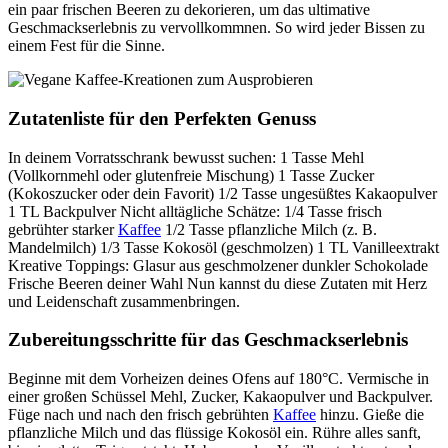
ein paar frischen Beeren zu dekorieren, um das ultimative
Geschmackserlebnis zu vervollkommnen. So wird jeder Bissen zu
einem Fest für die Sinne.
Zutatenliste für den Perfekten Genuss
In deinem Vorratsschrank bewusst suchen: 1 Tasse Mehl
(Vollkornmehl oder glutenfreie Mischung) 1 Tasse Zucker
(Kokoszucker oder dein Favorit) 1/2 Tasse ungesüßtes Kakaopulver
1 TL Backpulver Nicht alltägliche Schätze: 1/4 Tasse frisch
gebrühter starker
Kaffee
1/2 Tasse pflanzliche Milch (z. B.
Mandelmilch) 1/3 Tasse Kokosöl (geschmolzen) 1 TL Vanilleextrakt
Kreative Toppings: Glasur aus geschmolzener dunkler Schokolade
Frische Beeren deiner Wahl Nun kannst du diese Zutaten mit Herz
und Leidenschaft zusammenbringen.
Zubereitungsschritte für das Geschmackserlebnis
Beginne mit dem Vorheizen deines Ofens auf 180°C. Vermische in
einer großen Schüssel Mehl, Zucker, Kakaopulver und Backpulver.
Füge nach und nach den frisch gebrühten
Kaffee
hinzu. Gieße die
pflanzliche Milch und das flüssige Kokosöl ein. Rühre alles sanft,