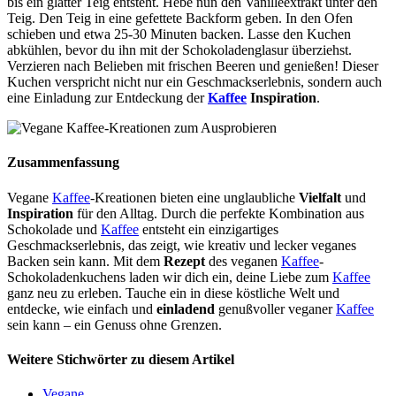
bis ein glatter Teig entsteht. Hebe nun den Vanilleextrakt unter den
Teig. Den Teig in eine gefettete Backform geben. In den Ofen
schieben und etwa 25-30 Minuten backen. Lasse den Kuchen
abkühlen, bevor du ihn mit der Schokoladenglasur überziehst.
Verzieren nach Belieben mit frischen Beeren und genießen! Dieser
Kuchen verspricht nicht nur ein Geschmackserlebnis, sondern auch
eine Einladung zur Entdeckung der
Kaffee
Inspiration
.
Zusammenfassung
Vegane
Kaffee
-Kreationen bieten eine unglaubliche
Vielfalt
und
Inspiration
für den Alltag. Durch die perfekte Kombination aus
Schokolade und
Kaffee
entsteht ein einzigartiges
Geschmackserlebnis, das zeigt, wie kreativ und lecker veganes
Backen sein kann. Mit dem
Rezept
des veganen
Kaffee
-
Schokoladenkuchens laden wir dich ein, deine Liebe zum
Kaffee
ganz neu zu erleben. Tauche ein in diese köstliche Welt und
entdecke, wie einfach und
einladend
genußvoller veganer
Kaffee
sein kann – ein Genuss ohne Grenzen.
Weitere Stichwörter zu diesem Artikel
Vegane