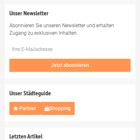
Unser Newsletter
Abonnieren Sie unseren Newsletter und erhalten
Zugang zu exklusiven Inhalten.
Do
*Ihre
not
E-
fill
Mailadresse:
Jetzt abonnieren
this
field
Unser Städteguide
Partner
Shopping
Letzten Artikel