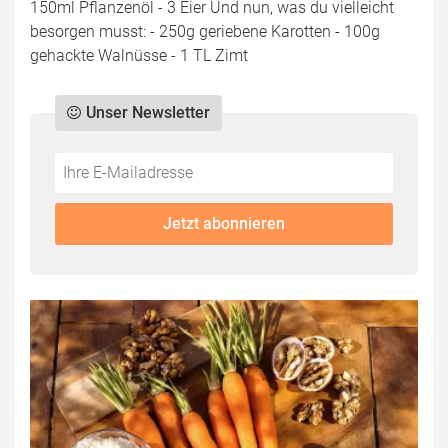
150ml Pflanzenöl - 3 Eier Und nun, was du vielleicht
besorgen musst: - 250g geriebene Karotten - 100g
gehackte Walnüsse - 1 TL Zimt
Unser Newsletter
Do
*Ihre
not
E-
fill
Mailadresse:
Jetzt abonnieren
this
field