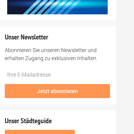
Unser Newsletter
Abonnieren Sie unseren Newsletter und
erhalten Zugang zu exklusiven Inhalten.
Do
*Ihre
not
E-
fill
Mailadresse:
Jetzt abonnieren
this
field
Unser Städteguide