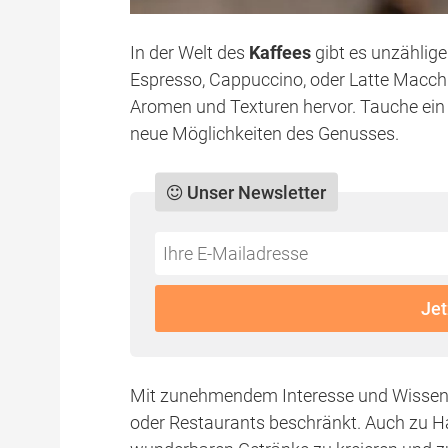
In der Welt des
Kaffees
gibt es unzählig
Espresso, Cappuccino, oder Latte Macchia
Aromen und Texturen hervor. Tauche ein 
neue Möglichkeiten des Genusses.
Unser Newsletter
Do
*Ihre
not
E-
fill
Mailadresse:
Jet
this
field
Mit zunehmendem Interesse und Wissen, 
oder Restaurants beschränkt. Auch zu H